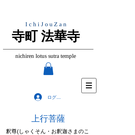
IchiJouZan
​寺町 法華寺
nichiren lotus sutra temple
ログイン
上行菩薩
釈尊(しゃくそん・お釈迦さまのこ