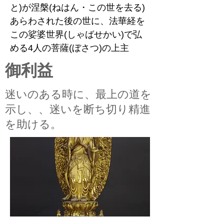
と)が涅槃(ねはん・この世を去る)
あらわされた後の世に、法華経を
この娑婆世界(しゃばせかい)で弘
める4人の菩薩(ぼさつ)の上主
​御利益
迷いのある時に、最上の道を
示し、、迷いを断ち切り精進
を助ける。