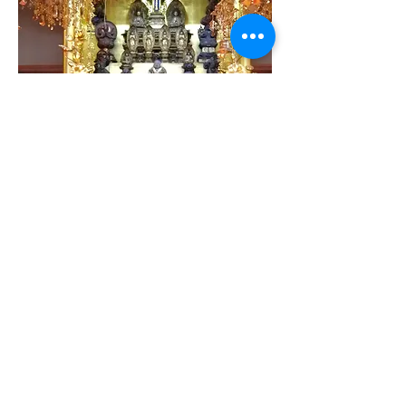
​鬼
子
母
神
大
祭
御
宝
前
© 令和2年4月28日制作 寺町 法華寺