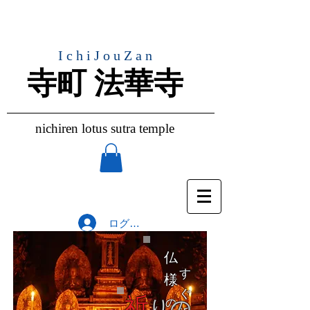
IchiJouZan
​寺町 法華寺
nichiren lotus sutra temple
ログイン
仏
​す
様
ぐ
祈
りの
の