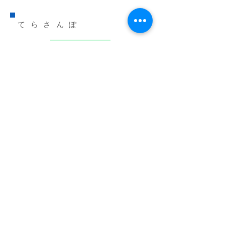
​てらさんぽ
スタート
ストリートビューで
寺散歩＆お参り
スタートボタンをクリック
してください。ストリート
ビューでお寺のかなを
お散歩＆本堂でお参り
ができます