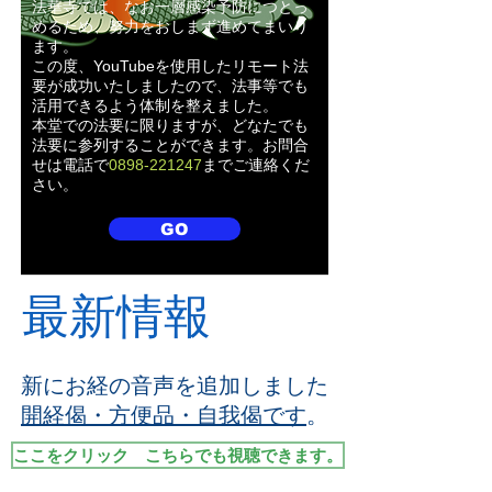
法華寺では、なお一層感染予防につとっ
めるため、努力をおしまず進めてまいり
ます。
この度、YouTubeを使用したリモート法
要が成功いたしましたので、法事等でも
活用できるよう体制を整えました。
本堂での法要に限りますが、どなたでも
法要に参列することができます。お問合
せは電話で
0898-221247
までご連絡くだ
さい。
GO
​最
新
情報
新にお経の音声を追加しました
開経偈・方便品・自我偈です
。​
ここをクリック こちらでも視聴できます。