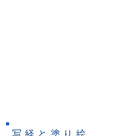
​写経と塗り絵