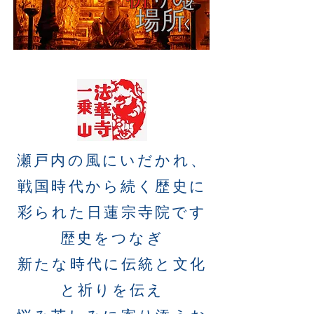
近
場所
く
​瀬戸内の風にいだかれ、
戦国時代から続く歴史に
彩られた日蓮宗寺院です
歴史をつなぎ
新たな時代に伝統と文化
と祈りを伝え