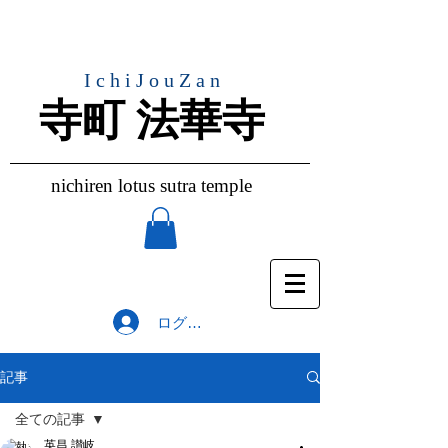
IchiJouZan
​寺町 法華寺
nichiren lotus sutra temple
ログイン
記事
全ての記事
英昌 讃岐