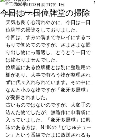
全ての記事
2020年5月13日
読了時間: 1分
今日は一日位牌堂の掃除
仏教的ライフスタイル
天気も良く心晴れやかに、今日は一日
位牌堂の掃除をしておりました。
今回は、すみの隅までキレイにするつ
もりで初めてのですが、さまざまな掘
り出し物にっ遭遇し、とうとう一日で
は終わりませんでした。
位牌堂にある位牌棚とは別に整理用の
棚があり、大事で有ろう物が整理され
ずに代々入れられています。その中に
なんと小ぶな物ですが「象牙多層球」
が発掘されました。
古いものではないのですが、大変手の
込んだ物でしたが、無造作に巾着袋に
入っていました。「象牙多層球」に興
味のある方は、NHKの「びじゅチュー
ン」という番組でたまに放送されるも